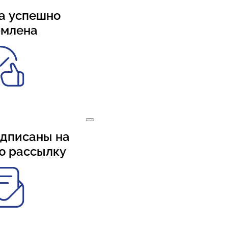
а успешно
рмлена
одписаны на
ю рассылку